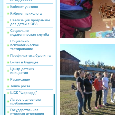
объединения
Кабинет учителя
Кабинет психолога
Реализация программы
для детей с ОВЗ
Социально-
педагогическая служба
Социально
психологическое
тестирование
Профилактика буллинга
Билет в будущее
Центр детских
инициатив
Расписание
Точка роста
ШСК "Форвард"
Лагерь с дневным
пребыванием
Государственная
итоговая аттестация