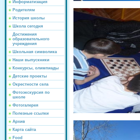
Информатизация
Родителям
История школы
Школа сегодня
Достижения
образовательного
учреждения
Школьная символика
Наши выпускники
Конкурсы, олимпиады
Детские проекты
Окрестности села
Фотоэкскурсия по
школе
Фотогалерея
Полезные ссылки
Архив
Карта сайта
Food