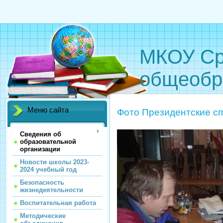
МКОУ Ср
общеобр
Меню сайта
Фото Президентские сп
Сведения об
образовательной
организации
Новости школы 2023-
2024 учебный год
Безопасность
жизнедеятельности
Воспитательная работа
Методические