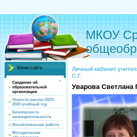
МКОУ Ср
общеобр
Меню сайта
Личный кабинет учител
С.Г.
Сведения об
Уварова Светлана 
образовательной
организации
Новости школы 2023-
2024 учебный год
Безопасность
жизнедеятельности
Воспитательная работа
Методические