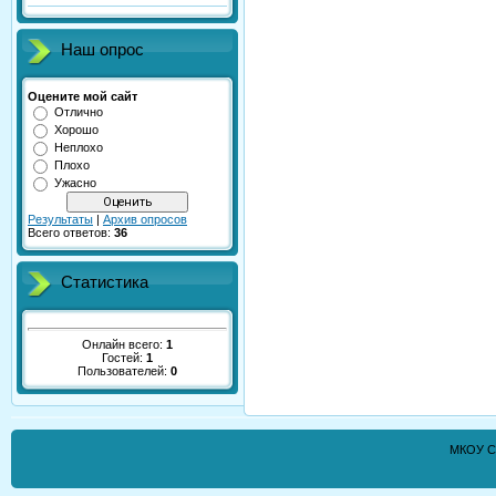
Наш опрос
Оцените мой сайт
Отлично
Хорошо
Неплохо
Плохо
Ужасно
Результаты
|
Архив опросов
Всего ответов:
36
Статистика
Онлайн всего:
1
Гостей:
1
Пользователей:
0
МКОУ С