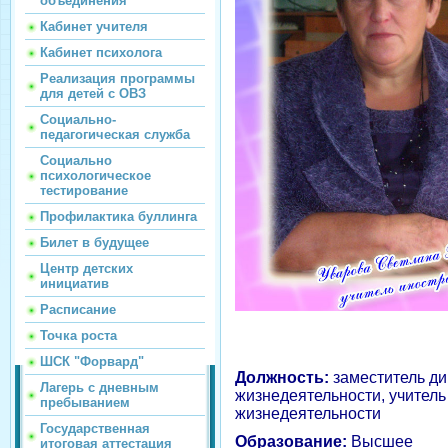
объединения
Кабинет учителя
Кабинет психолога
Реализация программы
для детей с ОВЗ
Социально-
педагогическая служба
Социально
психологическое
тестирование
Профилактика буллинга
Билет в будущее
Центр детских
инициатив
Расписание
Точка роста
ШСК "Форвард"
Должность:
заместитель ди
Лагерь с дневным
жизнедеятельности, учитель
пребыванием
жизнедеятельности
Государственная
Образование:
Высшее
итоговая аттестация