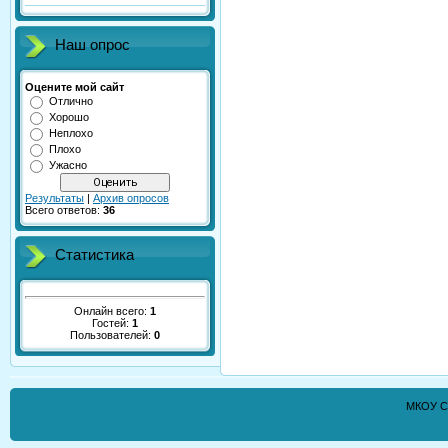
Наш опрос
Оцените мой сайт
Отлично
Хорошо
Неплохо
Плохо
Ужасно
Результаты
|
Архив опросов
Всего ответов:
36
Статистика
Онлайн всего:
1
Гостей:
1
Пользователей:
0
МКОУ С