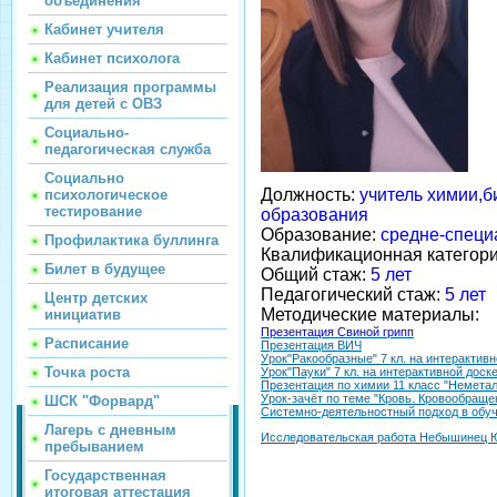
объединения
Кабинет учителя
Кабинет психолога
Реализация программы
для детей с ОВЗ
Социально-
педагогическая служба
Социально
Должность:
учитель химии,б
психологическое
тестирование
образования
Образование:
средне-специ
Профилактика буллинга
Квалификационная категор
Билет в будущее
Общий стаж:
5 лет
Педагогический стаж:
5 лет
Центр детских
Методические материалы:
инициатив
Презентация Свиной грипп
Расписание
Презентация ВИЧ
Урок"Ракообразные" 7 кл. на интеракт
Точка роста
Урок"Пауки" 7 кл. на интерактивной до
Презентация по химии 11 класс "Немета
Урок-зачёт по теме "Кровь. Кровообращен
ШСК "Форвард"
Системно-деятельностный подход в обуч
Лагерь с дневным
Исследовательская работа Небышинец Ю
пребыванием
Государственная
итоговая аттестация