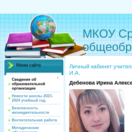
МКОУ Ср
общеобр
Меню сайта
Личный кабинет учител
И.А.
Сведения об
Дебенова Ирина Алекс
образовательной
организации
Новости школы 2023-
2024 учебный год
Безопасность
жизнедеятельности
Воспитательная работа
Методические