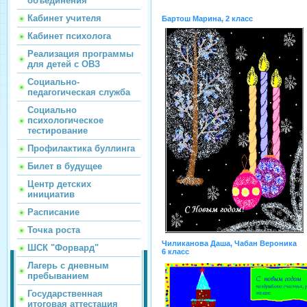
объединения
Кабинет учителя
Бартош Марина, 2 класс
Кабинет психолога
Реализация программы
для детей с ОВЗ
Социально-
педагогическая служба
Социально
психологическое
тестирование
Профилактика буллинга
Билет в будущее
Центр детских
инициатив
Расписание
Точка роста
Чиликанова Даша, Чабан Вероника
ШСК "Форвард"
6 класс
Лагерь с дневным
пребыванием
Государственная
итоговая аттестация