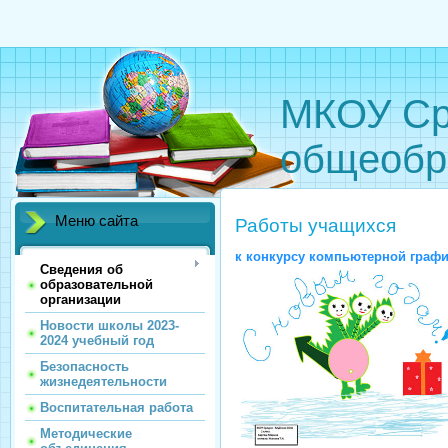
МКОУ Ср
общеобр
Меню сайта
Работы учащихся
к конкурсу компьютерной графи
Сведения об
образовательной
организации
Новости школы 2023-
2024 учебный год
Безопасность
жизнедеятельности
Воспитательная работа
Методические