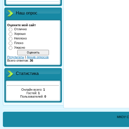
Наш опрос
Оцените мой сайт
Отлично
Хорошо
Неплохо
Плохо
Ужасно
Результаты
|
Архив опросов
Всего ответов:
36
Статистика
Онлайн всего:
1
Гостей:
1
Пользователей:
0
МКОУ С